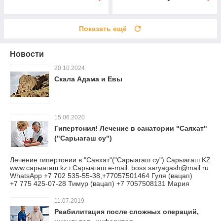
Показать ещё
Новости
20.10.2024
Скала Адама и Евы
15.06.2020
Гипертония! Лечение в санатории "Саяхат"
("Сарыагаш су")
Лечение гипертонии в "Саяхат"("Сарыагаш су") Сарыагаш KZ
www.сарыагаш.kz г.Сарыагаш e-mail: boss.saryagash@mail.ru
WhatsApp +7 702 535-55-38,+77057501464 Гуля (вацап)
+7 775 425-07-28 Тимур (вацап) +7 7057508131 Мария
11.07.2019
Реабилитация после сложных операций,