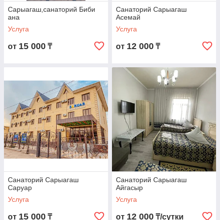
Сарыагаш,санаторий Биби
Санаторий Сарыагаш
ана
Асемай
Услуга
Услуга
15 000
12 000
от
₸
от
₸
Санаторий Сарыагаш
Санаторий Сарыагаш
Саруар
Айгасыр
Услуга
Услуга
15 000
12 000
от
₸
от
₸/сутки