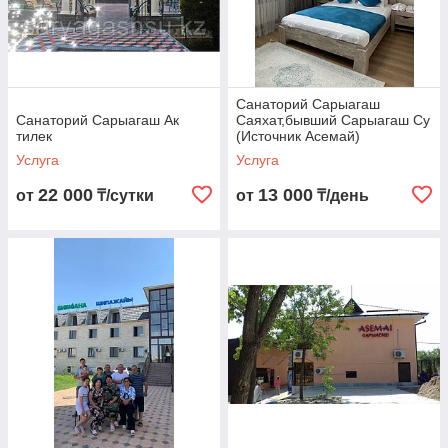
Санаторий Сарыагаш
Санаторий Сарыагаш Ак
Саяхат,бывший Сарыагаш Cу
тилек
(Источник Асемай)
Услуга
Услуга
22 000
13 000
от
₸/сутки
от
₸/день