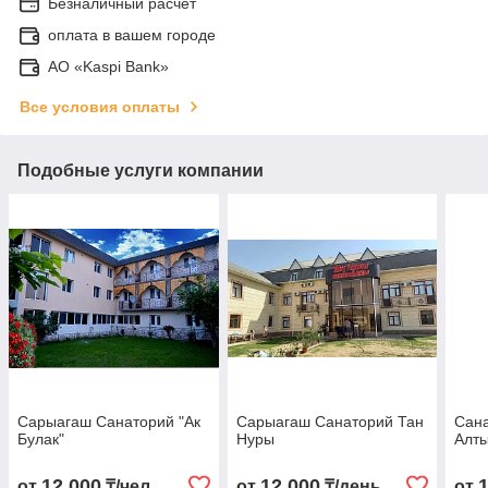
Безналичный расчет
оплата в вашем городе
АО «Kaspi Bank»
Все условия оплаты
Подобные услуги компании
Сарыагаш Санаторий "Ак
Сарыагаш Санаторий Тан
Сан
Булак"
Нуры
Алт
12 000
12 000
от
₸/чел.
от
₸/день
от