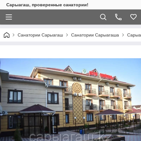
Сарыагаш, проверенные санатории!
Санатории Сарыагаш
Санатории Сарыагаша
Сарыа