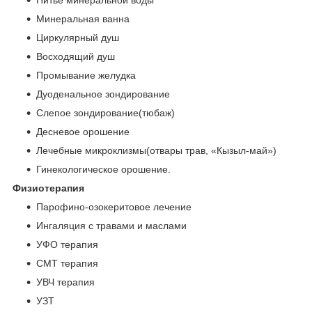
Питье минеральной воды
Минеральная ванна
Циркулярный душ
Восходящий душ
Промывание желудка
Дуоденальное зондирование
Слепое зондирование(тюбаж)
Десневое орошение
Лечебные микроклизмы(отвары трав, «Кызыл-май»)
Гинекологическое орошение.
Физиотерапия
Парофино-озокеритовое лечение
Ингаляция с травами и маслами
УФО терапия
СМТ терапия
УВЧ терапия
УЗТ