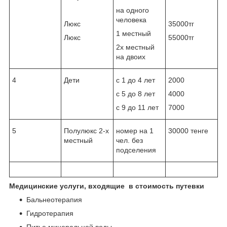
на одного
человека
Люкс
35000тг
1 местный
Люкс
55000тг
2х местный
на двоих
4
Дети
с 1 до 4 лет
2000
с 5 до 8 лет
4000
с 9 до 11 лет
7000
5
Полулюкс 2-х
номер на 1
30000 тенге
местный
чел. без
подселения
Медицинские услуги, входящие в стоимость путевки
Бальнеотерапия
Гидротерапия