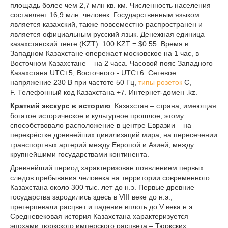
площадь более чем 2,7 млн кв. км. Численность населения
составляет 16,9 млн. человек. Государственным языком
является казахский, также повсеместно распространен и
является официальным русский язык. Денежная единица –
казахстанский тенге (KZT). 100 KZT = $0.55. Время в
Западном Казахстане опережает московское на 1 час, в
Восточном Казахстане – на 2 часа. Часовой пояс Западного
Казахстана UTC+5, Восточного - UTC+6. Сетевое
напряжение 230 В при частоте 50 Гц,
типы розеток
C,
F. Телефонный код Казахстана +7. Интернет-домен .kz.
Краткий экскурс в историю
. Казахстан – страна, имеющая
богатое историческое и культурное прошлое, этому
способствовало расположение в центре Евразии – на
перекрёстке древнейших цивилизаций мира, на пересечении
транспортных артерий между Европой и Азией, между
крупнейшими государствами континента.
Древнейший период характеризован появлением первых
следов пребывания человека на территории современного
Казахстана около 300 тыс. лет до н.э. Первые древние
государства зародились здесь в VІІІ веке до н.э.,
претерпевали расцвет и падение вплоть до V века н.э.
Средневековая история Казахстана характеризуется
эпохами тюркского имперского расцвета – Тюркских