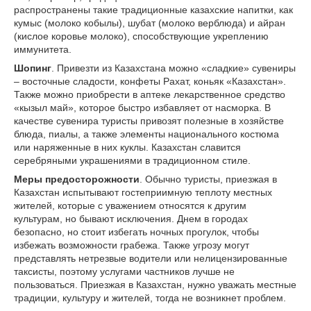
распространены такие традиционные казахские напитки, как
кумыс (молоко кобылы), шубат (молоко верблюда) и айран
(кислое коровье молоко), способствующие укреплению
иммунитета.
Шопинг
. Привезти из Казахстана можно «сладкие» сувениры
– восточные сладости, конфеты Рахат, коньяк «Казахстан».
Также можно приобрести в аптеке лекарственное средство
«кызыл май», которое быстро избавляет от насморка. В
качестве сувенира туристы привозят полезные в хозяйстве
блюда, пиалы, а также элементы национального костюма
или наряженные в них куклы. Казахстан славится
серебряными украшениями в традиционном стиле.
Меры предосторожности
. Обычно туристы, приезжая в
Казахстан испытывают гостеприимную теплоту местных
жителей, которые с уважением относятся к другим
культурам, но бывают исключения. Днем в городах
безопасно, но стоит избегать ночных прогулок, чтобы
избежать возможности грабежа. Также угрозу могут
представлять нетрезвые водители или нелицензированные
таксисты, поэтому услугами частников лучше не
пользоваться. Приезжая в Казахстан, нужно уважать местные
традиции, культуру и жителей, тогда не возникнет проблем.