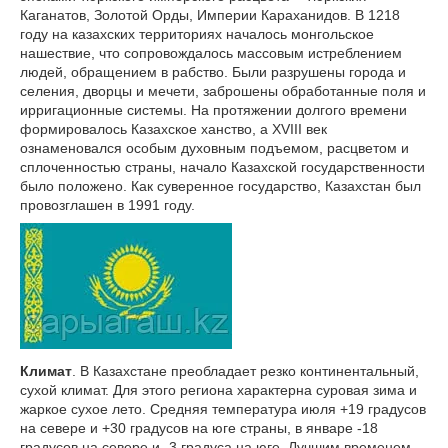
Каганатов, Золотой Орды, Империи Караханидов. В 1218
году на казахских территориях началось монгольское
нашествие, что сопровождалось массовым истреблением
людей, обращением в рабство. Были разрушены города и
селения, дворцы и мечети, заброшены обработанные поля и
ирригационные системы. На протяжении долгого времени
формировалось Казахское ханство, а ХVIII век
ознаменовался особым духовным подъемом, расцветом и
сплоченностью страны, начало Казахской государственности
было положено. Как суверенное государство, Казахстан был
провозглашен в 1991 году.
Климат
. В Казахстане преобладает резко континентальный,
сухой климат. Для этого региона характерна суровая зима и
жаркое сухое лето. Средняя температура июля +19 градусов
на севере и +30 градусов на юге страны, в январе -18
градусов на севере и -3 градуса на юге. Лучшим временем