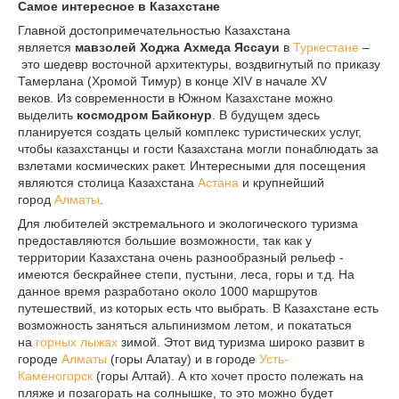
Самое интересное в Казахстане
Главной достопримечательностью Казахстана
является
мавзолей Ходжа Ахмеда Яссауи
в
Туркестане
–
это шедевр восточной архитектуры, воздвигнутый по приказу
Тамерлана (Хромой Тимур) в конце XIV в начале XV
веков. Из современности в Южном Казахстане можно
выделить
космодром Байконур
. В будущем здесь
планируется создать целый комплекс туристических услуг,
чтобы казахстанцы и гости Казахстана могли понаблюдать за
взлетами космических ракет. Интересными для посещения
являются столица Казахстана
Астана
и крупнейший
город
Алматы
.
Для любителей экстремального и экологического туризма
предоставляются большие возможности, так как у
территории Казахстана очень разнообразный рельеф -
имеются бескрайнее степи, пустыни, леса, горы и т.д. На
данное время разработано около 1000 маршрутов
путешествий, из которых есть что выбрать. В Казахстане есть
возможность заняться альпинизмом летом, и покататься
на
горных лыжах
зимой. Этот вид туризма широко развит в
городе
Алматы
(горы Алатау) и в городе
Усть-
Каменогорск
(горы Алтай). А кто хочет просто полежать на
пляже и позагорать на солнышке, то это можно будет