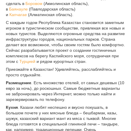
сделать в
Боровом
(Акмолинская область),
в
Баянауле
(Павлодарская область)
и
Капчагае
(Алматинская область).
С каждым годом Республика Казахстан становится заметным
игроком в туристическом сообществе, привлекая все новых и
новых туристов. Выделяются огромные средства на развитие
инфраструктуры городов, национальных парков. Страна
делает все возможное, чтобы своим гостям было комфортно.
Сейчас разрабатывается проект о создании гостиничных
комплексов на берегу Каспийского моря, сотрудничая при
этом с
Турцией
и рядом курортных стран.
Приезжайте в Казахстан! Удивляйтесь, расслабляйтесь и
просто отдыхайте.
Размещение
. Есть множество отелей, от самых дешевых (10
евро за ночь), до роскошных. Самые бюджетные варианты
не забронировать через Интернет, можно только найти и
зарезервировать по телефону.
Кухня
. Казахи любят неспешно и вкусно покушать, в
большом почете у них мясные блюда – бешбармак, казы,
шужук, казахский вариант мант из мяса с тыквой. Многие
блюда готовятся в специальной глиняной печи – тандыре,
как, например, традиционные лепешки. Очень