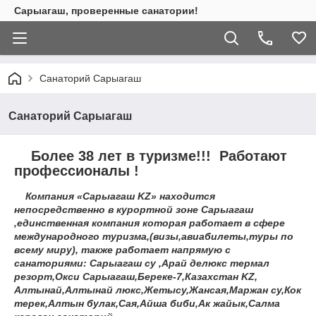
Сарыагаш, проверенные санатории!
Санаторий Сарыагаш
Санаторий Сарыагаш
Более 38 лет в туризме!!! Работают
профессионалы !
Компания «Сарыагаш KZ» находится
непосредственно в курортной зоне Сарыагаш
,единственная компания которая работает в сфере
международного туризма,(визы,авиабилеты,туры по
всему миру), также работает напрямую с
санаториями: Cарыагаш су ,Арай делюкс термал
резорт,Окси Сарыагаш,Береке-7,Казахстан KZ,
Алтынай,Алтынай люкс,Жетысу,Жансая,Маржан су,Кок
терек,Алтын булак,Сая,Айша биби,Ак жайык,Салма