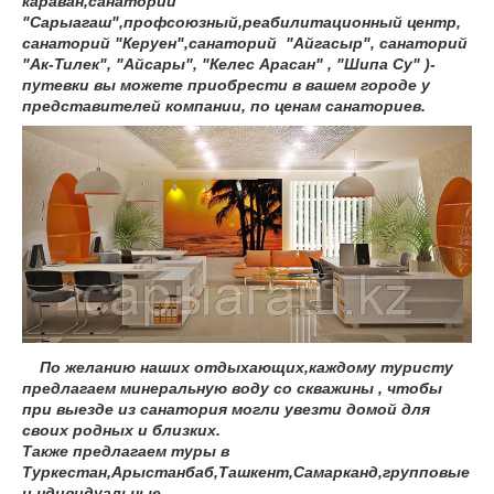
караван,санаторий
"Сарыагаш",профсоюзный,реабилитационный центр,
санаторий "Керуен",санаторий "Айгасыр", санаторий
"Ак-Тилек", "Айсары", "Келес Арасан" , "Шипа Су" )-
путевки вы можете приобрести в вашем городе у
представителей компании, по ценам санаториев.
По желанию наших отдыхающих,каждому туристу
предлагаем минеральную воду со скважины , чтобы
при выезде из санатория могли увезти домой для
своих родных и близких.
Также предлагаем туры в
Туркестан,Арыстанбаб,Ташкент,Самарканд,групповые
и ндивидуальные